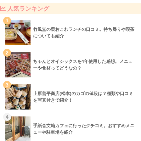
人気ランキング
1
竹風堂の栗おこわランチの口コミ。持ち帰りや喫茶
についても紹介
2
ちゃんとオイシックスを4年使用した感想。メニュ
ーや食材ってどうなの？
3
上原善平商店(松本)のカゴの値段は？種類や口コミ
を写真付きで紹介！
4
手紙舎文箱カフェに行ったクチコミ。おすすめメニ
ューや駐車場を紹介